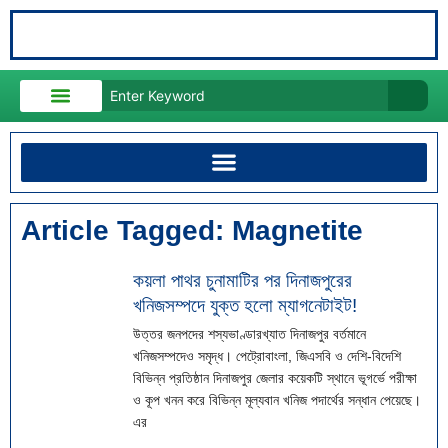
About Us
Contact Us
Article Tagged: Magnetite
কয়লা পাথর চুনামাটির পর দিনাজপুরের
খনিজসম্পদে যুক্ত হলো ম্যাগনেটাইট!
উত্তর জনপদের শস্যভাণ্ডারখ্যাত দিনাজপুর বর্তমানে
খনিজসম্পদেও সমৃদ্ধ। পেট্রোবাংলা, জিএসবি ও দেশি-বিদেশি
বিভিন্ন প্রতিষ্ঠান দিনাজপুর জেলার কয়েকটি স্থানে ভূগর্ভে পরীক্ষা
ও কূপ খনন করে বিভিন্ন মূল্যবান খনিজ পদার্থের সন্ধান পেয়েছে।
এর